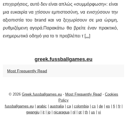
επιχειρήσεις, αυτό δεν είναι απλώς «συμμόρφωση»: είναι
μια ευκαιρία να χτίσουν εμπιστοσύνη, να ενισχύσουν την
αξιοπιστία του brand και να ξεχωρίσουν σε μια ώριμη,
ρυθμιζόμενη αγορά.Παρακάτω θα βρείτε έναν πρακτικό,
ενημερωτικό οδηγό για το τι προβλέπει τ [
...
]
greek.fussballgames.eu
Most Frequently Read
© 2026
Greek.fussballgames.eu
-
Most Frequently Read
-
Cookies
Policy
fussballgames.eu
|
arabic
|
australia
|
ca
|
colombia
|
cs
|
de
|
es
|
fi
|
fr
|
gwangju
|
it
|
jp
|
nicaragua
|
nl
|
pt
|
th
|
us
|
vi